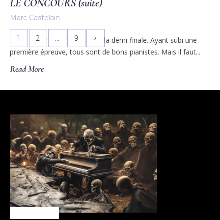
LE CONCOURS (suite)
Marc Castelain
1
2
…
9
Nous sommes à mi-route de la demi-finale. Ayant subi une
première épreuve, tous sont de bons pianistes. Mais il faut...
Read More