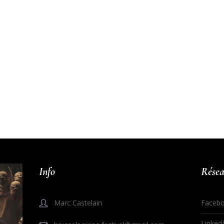
Info
Résea
Marc Castelain
Faceb
Linked