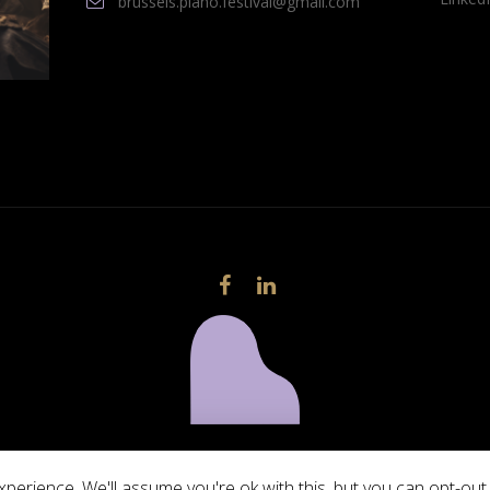
brussels.piano.festival@gmail.com
© 2023 Brussels Piano Festival
perience. We'll assume you're ok with this, but you can opt-out 