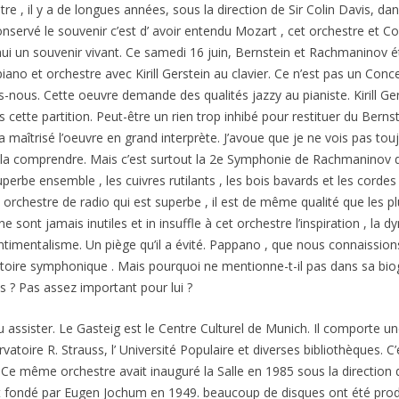
re , il y a de longues années, sous la direction de Sir Colin Davis,
onservé le souvenir c’est d’ avoir entendu Mozart , cet orchestre et C
’hui un souvenir vivant. Ce samedi 16 juin, Bernstein et Rachmaninov
no et orchestre avec Kirill Gerstein au clavier. Ce n’est pas un Con
-nous. Cette oeuvre demande des qualités jazzy au pianiste. Kirill Gers
 cette partition. Peut-être un rien trop inhibé pour restituer du Bern
a maîtrisé l’oeuvre en grand interprète. J’avoue que je ne vois pas toujo
x la comprendre. Mais c’est surtout la 2e Symphonie de Rachmaninov qu
perbe ensemble , les cuivres rutilants , les bois bavards et les corde
un orchestre de radio qui est superbe , il est de même qualité que les 
sont jamais inutiles et in insuffle à cet orchestre l’inspiration , la 
imentalisme. Un piège qu’il a évité. Pappano , que nous connaissio
ertoire symphonique . Mais pourquoi ne mentionne-t-il pas dans sa b
 ? Pas assez important pour lui ?
 pu assister. Le Gasteig est le Centre Culturel de Munich. Il comporte 
vatoire R. Strauss, l’ Université Populaire et diverses bibliothèques. C’
e même orchestre avait inauguré la Salle en 1985 sous la direction 
 fut fondé par Eugen Jochum en 1949. beaucoup de disques ont été prod