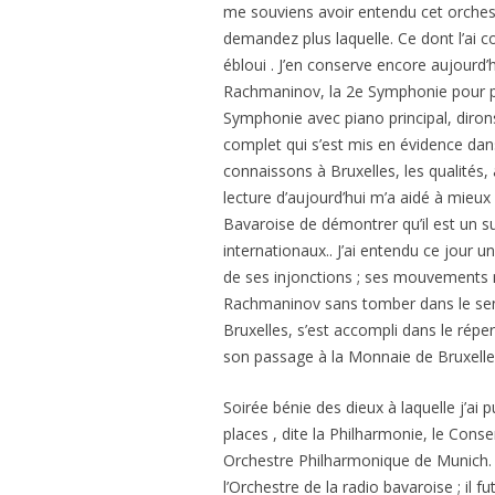
me souviens avoir entendu cet orchest
demandez plus laquelle. Ce dont l’ai c
ébloui . J’en conserve encore aujourd
Rachmaninov, la 2e Symphonie pour pia
Symphonie avec piano principal, dirons
complet qui s’est mis en évidence dans
connaissons à Bruxelles, les qualités, 
lecture d’aujourd’hui m’a aidé à mieu
Bavaroise de démontrer qu’il est un su
internationaux.. J’ai entendu ce jour 
de ses injonctions ; ses mouvements ne 
Rachmaninov sans tomber dans le sent
Bruxelles, s’est accompli dans le rép
son passage à la Monnaie de Bruxelles
Soirée bénie des dieux à laquelle j’ai
places , dite la Philharmonie, le Conser
Orchestre Philharmonique de Munich. C
l’Orchestre de la radio bavaroise ; il