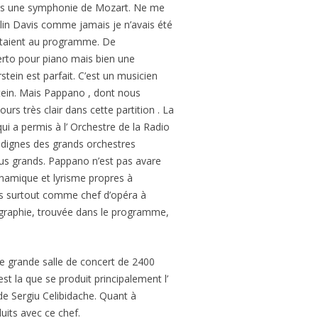
 dans une symphonie de Mozart. Ne me
olin Davis comme jamais je n’avais été
 étaient au programme. De
certo pour piano mais bien une
tein est parfait. C’est un musicien
stein. Mais Pappano , dont nous
urs très clair dans cette partition . La
i a permis à l’ Orchestre de la Radio
s dignes des grands orchestres
plus grands. Pappano n’est pas avare
dynamique et lyrisme propres à
ns surtout comme chef d’opéra à
iographie, trouvée dans le programme,
une grande salle de concert de 2400
est la que se produit principalement l’
de Sergiu Celibidache. Quant à
uits avec ce chef.