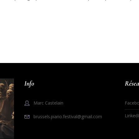
Info
Résea
Marc Castelain
Faceb
Linked
brussels.piano.festival@gmail.com