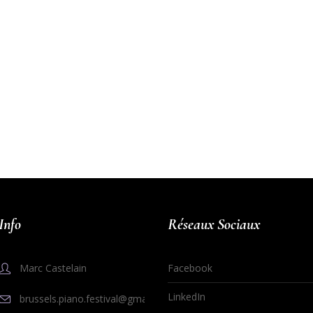
Info
Réseaux Sociaux
Marc Castelain
Facebook
LinkedIn
brussels.piano.festival@gmail.com