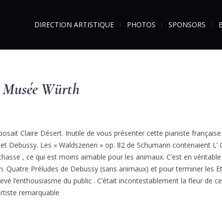
DIRECTION ARTISTIQUE
PHOTOS
SPONSORS
au Musée Würth
posait Claire Désert. Inutile de vous présenter cette pianiste français
et Debussy. Les « Waldszenen » op. 82 de Schumann contenaient L’ 
asse , ce qui est moins aimable pour les animaux. C’est en véritable
ion. Quatre Préludes de Debussy (sans animaux) et pour terminer les
vé l’enthousiasme du public . C’était incontestablement la fleur de ce F
artiste remarquable