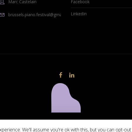
Marc Castelain
Facebook
LinkedIn
brussels.piano.festival@gmail.com
© 2023 Brussels Piano Festival
perience. We'll assume you're ok with this, but you can opt-out 