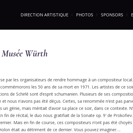
DIRECTION ARTISTIQUE
PHOTOS
SPONSORS
au Musée Würth
 prise par les organisateurs de rendre hommage à un compositeur local
 commémorons les 50 ans de sa mort en 1971. Les artistes de ce soir 
tions de Schirlé sont d’esprit schumanien. Plusieurs de ses compositi
te et nous n’avons pas été déçus. Certes, sa renommée n’est pas pa
s un génie, mais méritait d’avoir sa place ce soir, dans ce contexte. N’a
En fin de récital, le duo nous gratifiait de la Sonate op. 9′ de Prokofiev
premier. Mais en fin de course, ces compositeurs n’ont pas été choyés p
o/violon était au détriment de ce dernier. Vous pouvez imaginer….