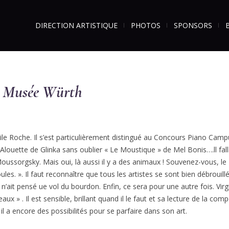
DIRECTION ARTISTIQUE
PHOTOS
SPONSORS
au Musée Würth
gile Roche. Il s’est particulièrement distingué au Concours Piano Cam
ouette de Glinka sans oublier « Le Moustique » de Mel Bonis….ll fallai
oussorgsky. Mais oui, là aussi il y a des animaux ! Souvenez-vous, le 
ules. ». Il faut reconnaître que tous les artistes se sont bien débroui
ait pensé ue vol du bourdon. Enfin, ce sera pour une autre fois. Virg
ux » . Il est sensible, brillant quand il le faut et sa lecture de la co
 il a encore des possibilités pour se parfaire dans son art.