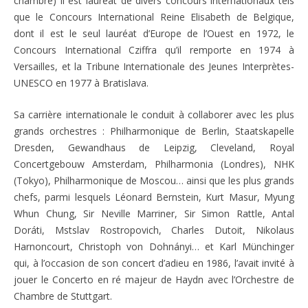
chambre) il est lauréat de divers concours internationaux tels
que le Concours International Reine Elisabeth de Belgique,
dont il est le seul lauréat d’Europe de l’Ouest en 1972, le
Concours International Cziffra qu’il remporte en 1974 à
Versailles, et la Tribune Internationale des Jeunes Interprètes-
UNESCO en 1977 à Bratislava.
Sa carrière internationale le conduit à collaborer avec les plus
grands orchestres : Philharmonique de Berlin, Staatskapelle
Dresden, Gewandhaus de Leipzig, Cleveland, Royal
Concertgebouw Amsterdam, Philharmonia (Londres), NHK
(Tokyo), Philharmonique de Moscou… ainsi que les plus grands
chefs, parmi lesquels Léonard Bernstein, Kurt Masur, Myung
Whun Chung, Sir Neville Marriner, Sir Simon Rattle, Antal
Doráti, Mstslav Rostropovich, Charles Dutoit, Nikolaus
Harnoncourt, Christoph von Dohnányi… et Karl Münchinger
qui, à l’occasion de son concert d’adieu en 1986, l’avait invité à
jouer le Concerto en ré majeur de Haydn avec l’Orchestre de
Chambre de Stuttgart.