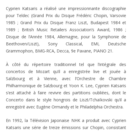
Cyprien Katsaris a réalisé une impressionnante discographie
pour Teldec (Grand Prix du Disque Frédéric Chopin, Varsovie
1985 ; Grand Prix du Disque Franz Liszt, Budapest 1984 et
1989 ; British Music Retailers Association’s Award, 1986 ;
Disque de l’Année 1984, Allemagne, pour la Symphonie de
Beethoven/Liszt), Sony Classical, EMI, Deutsche
Grammophon, BMG-RCA, Decca, 9e Pavane, PIANO 21.
À côté du répertoire traditionnel tel que l’intégrale des
concertos de Mozart qu’il a enregistrée live et jouée à
Salzbourg et à Vienne, avec l’Orchestre de Chambre
Philharmonique de Salzbourg et Yoon K. Lee, Cyprien Katsaris
s’est attaché à faire revivre des partitions oubliées, dont le
Concerto dans le style hongrois de Liszt/Tchaïkovski qu’il a
enregistré avec Eugène Ormandy et le Philadelphia Orchestra.
En 1992, la Télévision Japonaise NHK a produit avec Cyprien
Katsaris une série de treize émissions sur Chopin, consistant