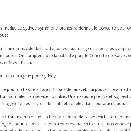
 les media. Le Sydney Symphony Orchestra donnait le Concerto pour o
House.
 la chaîne musicale de la radio, on est submergé de tubes, les symp
rand public. On comprend que la publicité pour le Concerto de Bartok s
ek et Steve Reich.
ant et courageux pour Sydney.
e pour orchestre « Taras Bulba » de Janacek qui pouvait déjà mettre 
tout son talent au service du public. Une gestique précise et suggest
mogénéité des cuivres , brillants et souples dans leur articulation.
Music for Ensemble and Orchestra » (2018) de Steve Reich. Cette dern
longue , pour St. Reich, 20 minutes. Steve Reich n’avait plus composé
ndonné » depuis 30 ans. Si l’on prend l’ensemble habituel de Reich, il f