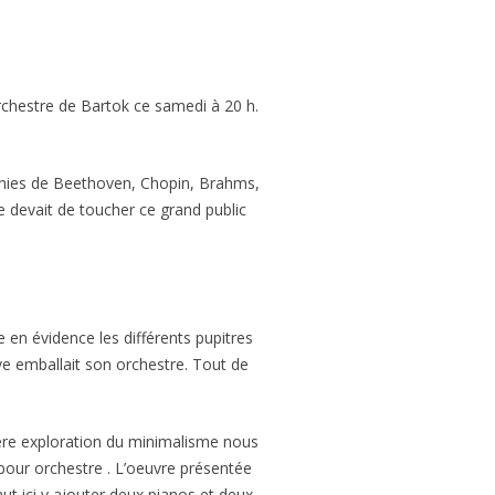
rchestre de Bartok ce samedi à 20 h.
honies de Beethoven, Chopin, Brahms,
e devait de toucher ce grand public
en évidence les différents pupitres
ive emballait son orchestre. Tout de
ière exploration du minimalisme nous
 pour orchestre . L’oeuvre présentée
aut ici y ajouter deux pianos et deux