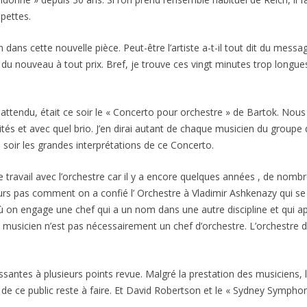
pettes.
 dans cette nouvelle pièce. Peut-être l’artiste a-t-il tout dit du messag
 du nouveau à tout prix. Bref, je trouve ces vingt minutes trop longues
attendu, était ce soir le « Concerto pour orchestre » de Bartok. No
ités et avec quel brio. J’en dirai autant de chaque musicien du groupe
 soir les grandes interprétations de ce Concerto.
travail avec l’orchestre car il y a encore quelques années , de nomb
s pas comment on a confié l’ Orchestre à Vladimir Ashkenazy qui se c
où on engage une chef qui a un nom dans une autre discipline et qui ap
n musicien n’est pas nécessairement un chef d’orchestre. L’orchestre
essantes à plusieurs points revue. Malgré la prestation des musiciens, l
 de ce public reste à faire. Et David Robertson et le « Sydney Sympho