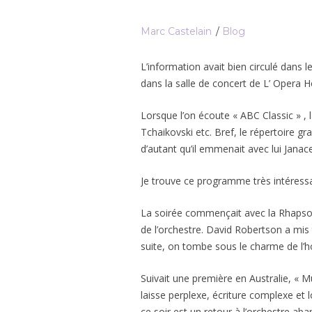
Marc Castelain
Blog
L’information avait bien circulé dans
dans la salle de concert de L’ Opera 
Lorsque l’on écoute « ABC Classic » ,
Tchaikovski etc. Bref, le répertoire g
d’autant qu’il emmenait avec lui Janac
Je trouve ce programme très intéress
La soirée commençait avec la Rhapsodi
de l’orchestre. David Robertson a mis 
suite, on tombe sous le charme de l’ho
Suivait une première en Australie, « 
laisse perplexe, écriture complexe et 
ce soir est un retour à l’orchestre aba