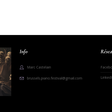
Info
Résea
Marc Castelain
Faceb
Linked
brussels.piano.festival@gmail.com