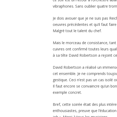
vibraphones. Sans oublier quatre trom
Je dois avouer que je ne suis pas Reich
oeuvres précédentes et qu’il faut faire
Malgré tout le talent du chef.
Mais le morceau de consistance, tant 
cuivres ont confirmé toutes leurs qual
à sa tête David Robertson a rejoint ce
David Robertson a réalisé un immense 
cet ensemble. Je ne comprends toujour
gestique. Ceci n’est pas un cas isolé 
Il faut encore se convaincre qu’un bo
exemple concret.
Bref, cette soirée était des plus intér
enthousiastes, preuve que l’éducation
job ». Merci à tous les musiciens.