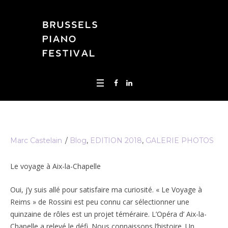
Marc Castelain
Blog
,
EDITION 2018
,
GALERIE PHOTOS
Le voyage à Aix-la-Chapelle
Oui, j’y suis allé pour satisfaire ma curiosité. « Le Voyage à
Reims » de Rossini est peu connu car sélectionner une
quinzaine de rôles est un projet téméraire. L’Opéra d’ Aix-la-
Chapelle a relevé le défi. Nous connaissons l’histoire. Un