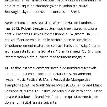
Bruxelles, le Filarmonica de Stat Targu Mures en Roumanie, en
solo et musique de chambre (avec le violoniste Nikita
Borisoglebsky) en tournée de concerts au Brésil.
Après le concert très réussi au Wigmore Hall de Londres, en
mai 2012, Robert Beattie du
Seen and Heard International
a
écrit: « Kasparas Uinskas impressionne au Wigmore Hall. … Il
est gratifiant de voir une telle performance accomplie et
émotionnellement mature de ce travail très sophistiqué par un
jeune pianiste [Brahms Sonate n ° 3 en fa mineur Op. 5] . ..son
interprétation a été qualifiée d’ absolument magique.
M. Uinskas est fréquemment invité à de nombreux festivals
internationaux en Europe et aux Etats-Unis, notamment
l’Aspen Music Festival (USA), le Festival de Musique des
Hamptons (USA), le South Shore Music (USA), le Holland Music
Sessions et autres. Le Festival de Musique de Verbier en Suisse
lui a été attribué le Grand Prix Reuter, ce qui lui permettra de
donner un récital l’année suivante.