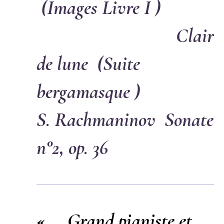
(Images Livre I )
Clair
de lune (Suite
bergamasque )
S. Rachmaninov
Sonate
n°2, op. 36
« … Grand pianiste et